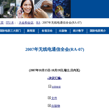
主页
:
ITU-R
； :
大会和会议
; :
RA
: 2007年无线电通信全会(RA-07)
国际电联三大部门
新闻室
各项活动
出版物
统计数字
国际电联简介
2007年无线电通信全会(RA-07)
(2007年10月15日-10月19日,瑞士,日内瓦)
«决议汇编»
全部收缩
文件
出版物