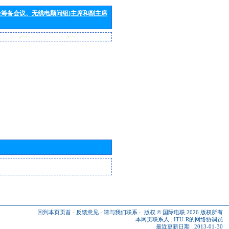
会筹备会议、无线电顾问组)主席和副主席
回到本页页首
-
反馈意见
-
请与我们联系
-
版权 © 国际电联 2026
版权所有
本网页联系人 :
ITU-R的网络协调员
最近更新日期 : 2013-01-30