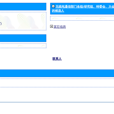
无线电通信部门各组(研究组、特委会、大
的候选人
)
其它信息
联系人