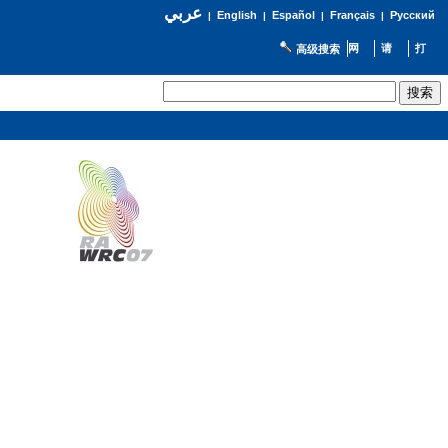
عربي
English
Español
Français
Русский
|
|
|
|
高级搜索