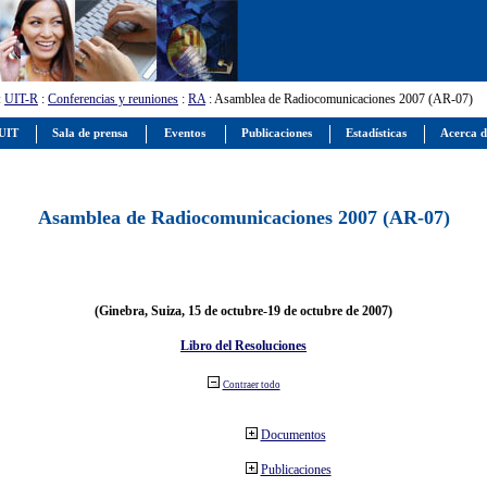
:
UIT-R
:
Conferencias y reuniones
:
RA
: Asamblea de Radiocomunicaciones 2007 (AR-07)
 UIT
Sala de prensa
Eventos
Publicaciones
Estadísticas
Acerca d
Asamblea de Radiocomunicaciones 2007 (AR-07)
(Ginebra, Suiza, 15 de octubre-19 de octubre de 2007)
Libro del Resoluciones
Contraer todo
Documentos
Publicaciones