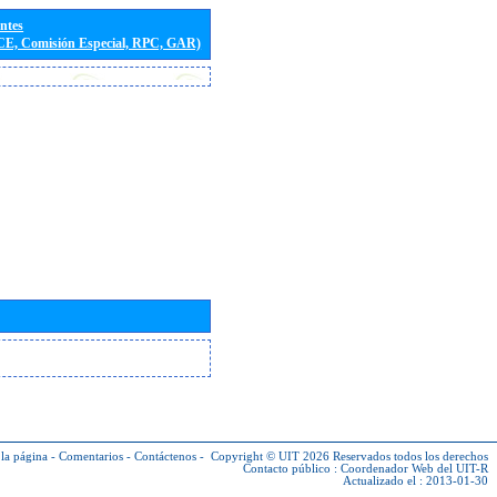
entes
(CE, Comisión Especial, RPC, GAR)
la página
-
Comentarios
-
Contáctenos
-
Copyright © UIT 2026
Reservados todos los derechos
Contacto público :
Coordenador Web del UIT-R
Actualizado el : 2013-01-30