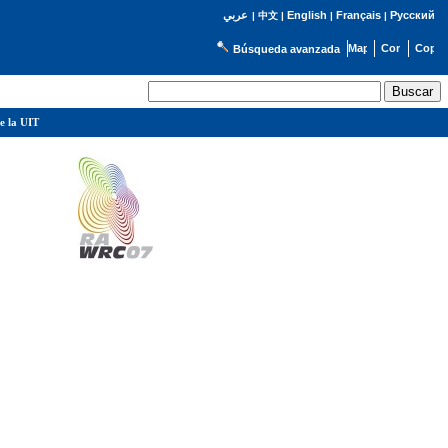
English
Français
Русский
عربي
|
中文
|
|
|
Búsqueda avanzada
e la UIT