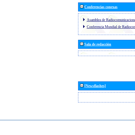
Conferencias conexas
Asamblea de Radiocomunicacion
Conferencia Mundial de Radioc
Sala de redacción
[Newsflashes]