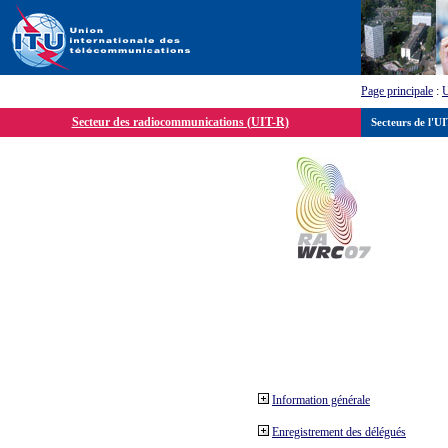
Page principale
:
Secteur des radiocommunications (UIT-R)
Secteurs de l'U
Information générale
Enregistrement des délégués