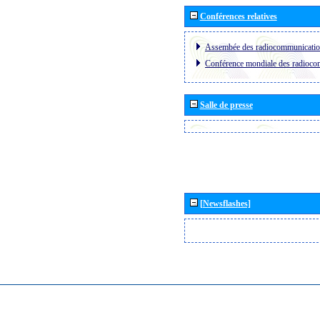
Conférences relatives
Assembée des radiocommunicati
Conférence mondiale des radioc
Salle de presse
[Newsflashes]