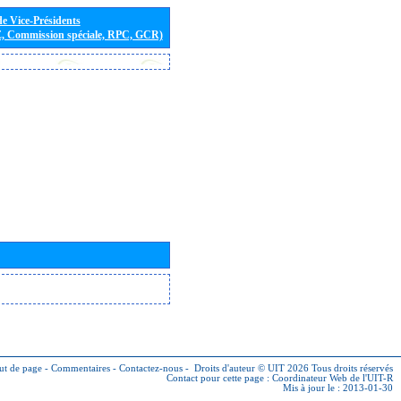
de Vice-Présidents
E, Commission spéciale, RPC, GCR)
ut de page
-
Commentaires
-
Contactez-nous
-
Droits d'auteur © UIT 2026
Tous droits réservés
Contact pour cette page :
Coordinateur Web de l'UIT-R
Mis à jour le : 2013-01-30