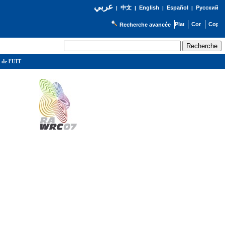
عربي
English
Español
Русский
|
中文
|
|
|
Recherche avancée
 de l'UIT