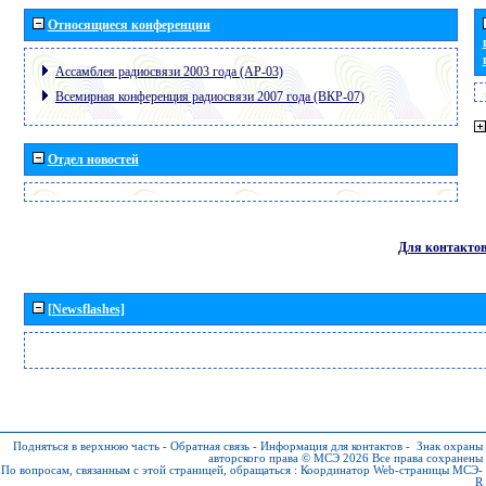
Относящиеся конференции
Ассамблея радиосвязи 2003 года (АР-03)
Всемирная конференция радиосвязи 2007 года (ВКР-07)
Отдел новостей
Для контакто
[Newsflashes]
Подняться в верхнюю часть
-
Обратная связь
-
Информация для контактов
-
Знак охраны
авторского права © МСЭ 2026
Все права сохранены
По вопросам, связанным с этой страницей, обращаться :
Координатор Web-страницы МСЭ-
R