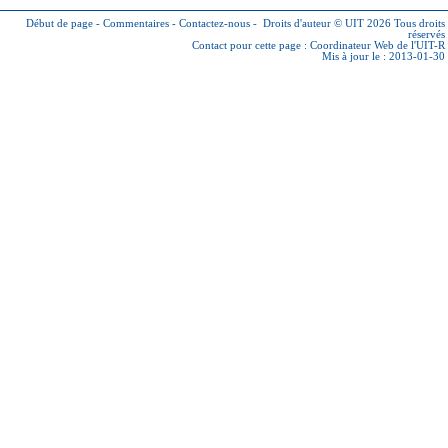
Début de page
-
Commentaires
-
Contactez-nous
-
Droits d'auteur © UIT 2026
Tous droits
réservés
Contact pour cette page :
Coordinateur Web de l'UIT-R
Mis à jour le : 2013-01-30