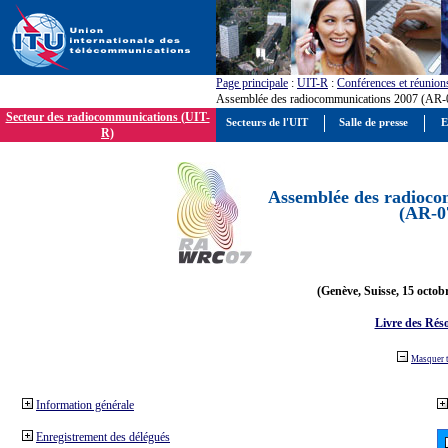
Page principale
:
UIT-R
:
Conférences et réunion
Assemblée des radiocommunications 2007 (AR-
Secteur des radiocommunications (UIT-
Secteurs de l'UIT
Salle de presse
E
R)
Assemblée des radioco
(AR-0
(Genève, Suisse, 15 octob
Livre des Réso
Masquer 
Information générale
Enregistrement des délégués