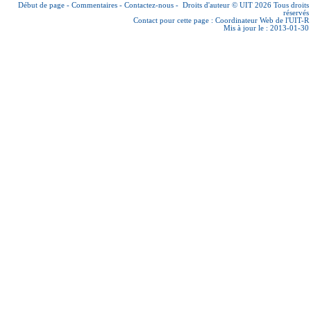
Début de page
-
Commentaires
-
Contactez-nous
-
Droits d'auteur © UIT 2026
Tous droits
réservés
Contact pour cette page :
Coordinateur Web de l'UIT-R
Mis à jour le : 2013-01-30