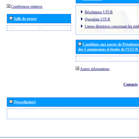
Conférences relatives
Résolutions UIT-R
Salle de presse
Questions UIT-R
Lignes directrices concernant les mét
Candidats aux postes de Présidents 
des Commissions d'études de l'UIT-R
Autres informations
Contacts
[Newsflashes]