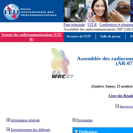
Page principale
:
UIT-R
:
Conférences et réunion
Assemblée des radiocommunications 2007 (AR-
Secteur des radiocommunications (UIT-
Secteurs de l'UIT
Salle de presse
E
R)
Assemblée des radiocom
(AR-07
(Genève, Suisse, 15 octobre
Livre des Résol
Masquer to
Information générale
Documents
Enregistrement des délégués
Publications