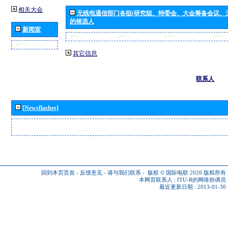
相关大会
无线电通信部门各组(研究组、特委会、大会筹备会议、
的候选人
新闻室
其它信息
联系人
[Newsflashes]
回到本页页首
-
反馈意见
-
请与我们联系
-
版权 © 国际电联 2026
版权所有
本网页联系人 :
ITU-R的网络协调员
最近更新日期 : 2013-01-30