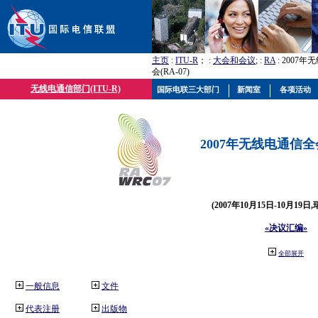
主页
:
ITU-R
； :
大会和会议
; :
RA
: 2007
会(RA-07)
无线电通信部门(ITU-R)
国际电联三大部门
新闻室
各项活动
2007年无线电通信全会(
(2007年10月15日-10月19日
«决议汇编»
全部展开
一般信息
文件
代表注册
出版物