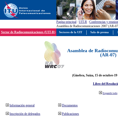
Pagína principal
:
UIT-R
:
Conferencias y reunio
Asamblea de Radiocomunicaciones 2007 (AR-07
Sector de Radiocomunicaciones (UIT-R)
Sectores de la UIT
Sala de prensa
Asamblea de Radiocomun
(AR-07)
(Ginebra, Suiza, 15 de octubre-19
Libro del Resoluci
Expandir todo
Información general
Documentos
Inscripción de delegados
Publicaciones