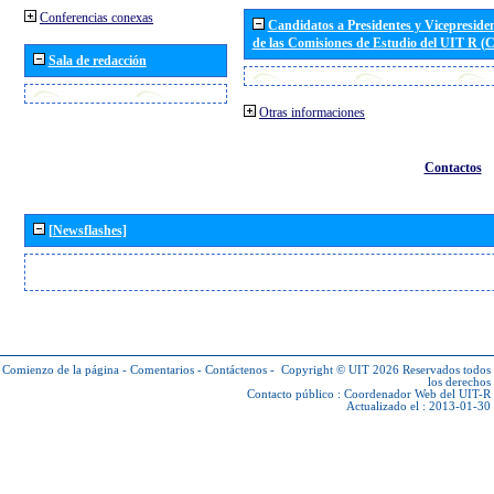
Conferencias conexas
Candidatos a Presidentes y Vicepreside
de las Comisiones de Estudio del UIT R 
Sala de redacción
Otras informaciones
Contactos
[Newsflashes]
Comienzo de la página
-
Comentarios
-
Contáctenos
-
Copyright © UIT 2026
Reservados todos
los derechos
Contacto público :
Coordenador Web del UIT-R
Actualizado el : 2013-01-30