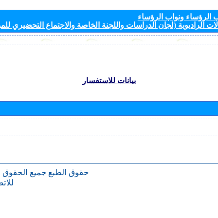
الرؤساء ونواب الرؤساء
ات الراديوية (لجان الدراسات واللجنة الخاصة والاجتماع التحضيري للمؤ
بيانات للاستفسار
حقوق الطبع
جميع الحقوق 
للات