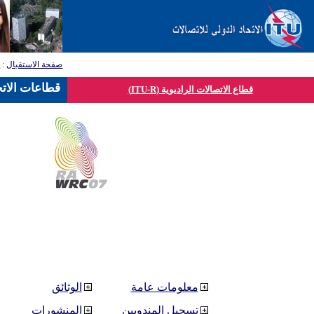
صفحة الاستقبال
:
ق
قطاعات الاتح
قطاع الاتصالات الراديوية (ITU-R)
معلومات عامة
الوثائق
تسجيل المندوبين
المنشورات