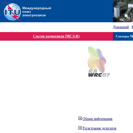
Домашний
:
Сектор радиосвязи (МСЭ-R)
Секторы 
Общая информация
Регистрация делегатов