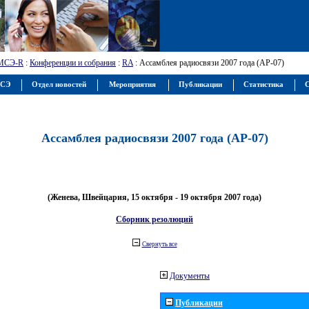
МСЭ-R
:
Конференции и собрания
:
RA
: Ассамблея радиосвязи 2007 года (АР-07)
МСЭ
Отдел новостей
Мероприятия
Публикации
Статистика
С
Ассамблея радиосвязи 2007 года (АР-07)
(Женева, Швейцария, 15 октября - 19 октября 2007 года)
Сборник резолюций
Свернуть все
Документы
Публикации