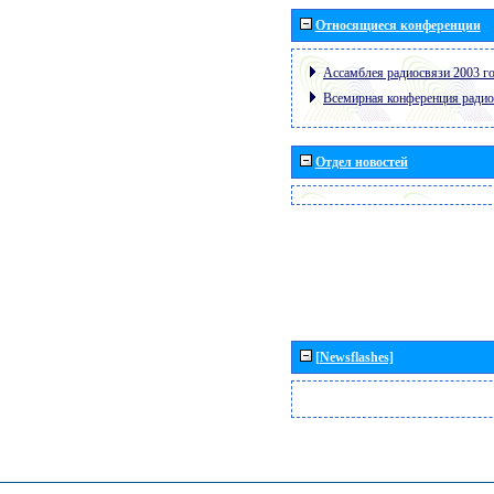
Относящиеся конференции
Ассамблея радиосвязи 2003 го
Всемирная конференция радио
Отдел новостей
[Newsflashes]