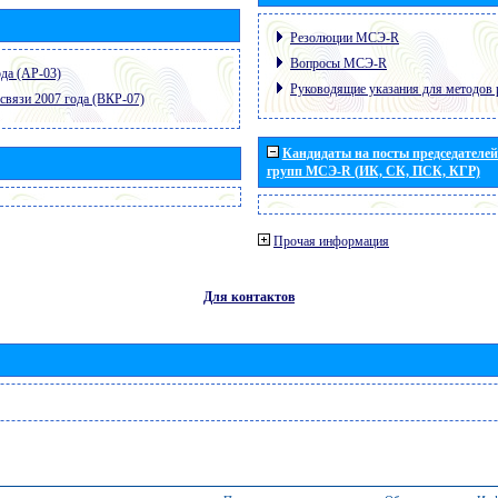
Резолюции МСЭ-R
Вопросы МСЭ-R
да (АР-03)
Руководящие указания для методов 
связи 2007 года (ВКР-07)
Кандидаты на посты председателей 
групп МСЭ-R (ИК, СК, ПСК, КГР)
Прочая информация
Для контактов