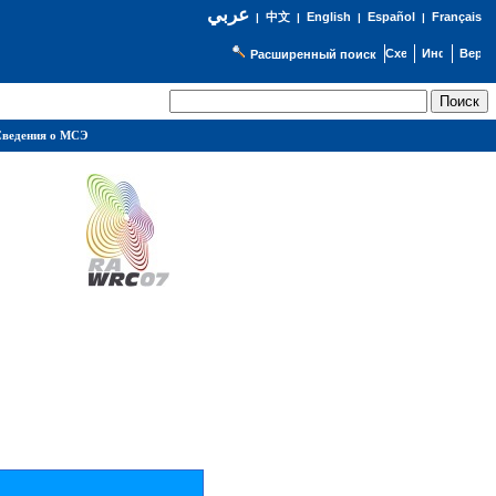
عربي
English
Español
Français
|
中文
|
|
|
Расширенный поиск
ведения о МСЭ