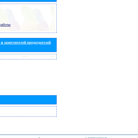
работы
и заместителей председателей