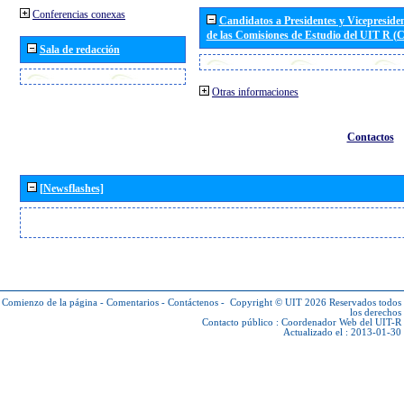
Conferencias conexas
Candidatos a Presidentes y Vicepreside
de las Comisiones de Estudio del UIT R 
Sala de redacción
Otras informaciones
Contactos
[Newsflashes]
Comienzo de la página
-
Comentarios
-
Contáctenos
-
Copyright © UIT 2026
Reservados todos
los derechos
Contacto público :
Coordenador Web del UIT-R
Actualizado el : 2013-01-30