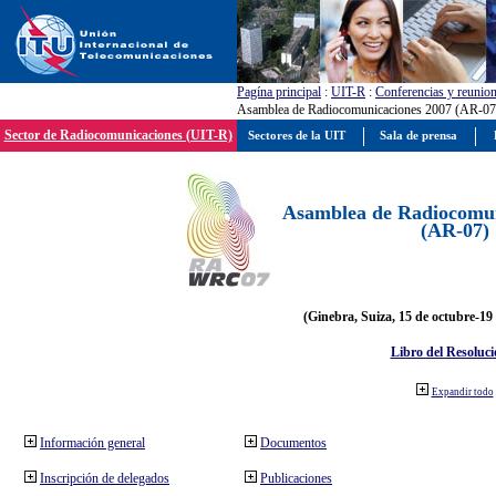
Pagína principal
:
UIT-R
:
Conferencias y reunio
Asamblea de Radiocomunicaciones 2007 (AR-07
Sector de Radiocomunicaciones (UIT-R)
Sectores de la UIT
Sala de prensa
Asamblea de Radiocomun
(AR-07)
(Ginebra, Suiza, 15 de octubre-19
Libro del Resoluci
Expandir todo
Información general
Documentos
Inscripción de delegados
Publicaciones