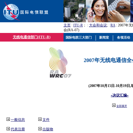
主页
:
ITU-R
； :
大会和会议
; :
RA
: 2007
会(RA-07)
无线电通信部门(ITU-R)
国际电联三大部门
新闻室
各项活动
2007年无线电通信全会(
(2007年10月15日-10月19日
«决议汇编»
全部展开
一般信息
文件
代表注册
出版物