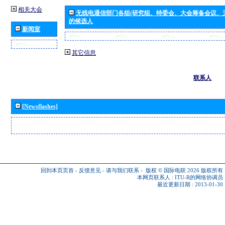
相关大会
无线电通信部门各组(研究组、特委会、大会筹备会议、
的候选人
新闻室
其它信息
联系人
[Newsflashes]
回到本页页首
-
反馈意见
-
请与我们联系
-
版权 © 国际电联 2026
版权所有
本网页联系人 :
ITU-R的网络协调员
最近更新日期 : 2013-01-30