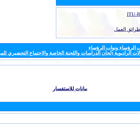
طرائق العمل
الرؤساء ونواب الرؤساء
ات الراديوية (لجان الدراسات واللجنة الخاصة والاجتماع التحضيري للمؤ
بيانات للاستفسار