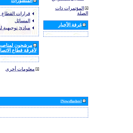
المنشورات
المؤتمرات ذات
الصلة
قرارات القطاع ‏ITU-R
المسائل
غرفة الأخبار
مبادئ توجيهية ل
مرشحون لمناصب 
لأفرقة قطاع الاتصال
معلومات أخرى
[Newsflashes]