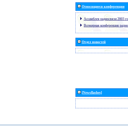
Относящиеся конференции
Ассамблея радиосвязи 2003 го
Всемирная конференция радио
Отдел новостей
[Newsflashes]