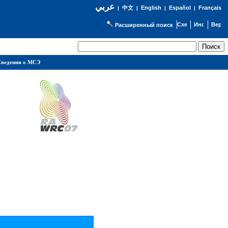
عربي
English
Español
Français
|
中文
|
|
|
Расширенный поиск
ведения о МСЭ