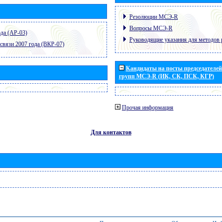
Резолюции МСЭ-R
Вопросы МСЭ-R
да (АР-03)
Руководящие указания для методов 
связи 2007 года (ВКР-07)
Кандидаты на посты председателей 
групп МСЭ-R (ИК, СК, ПСК, КГР)
Прочая информация
Для контактов