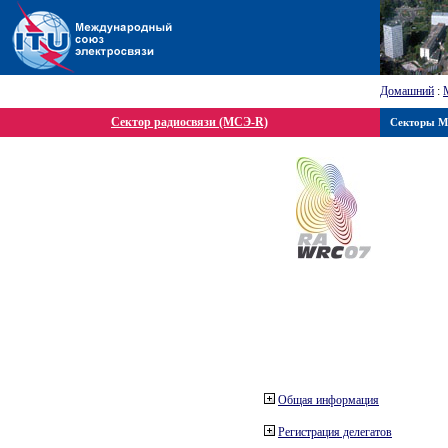
Домашний
:
Сектор радиосвязи (МСЭ-R)
Секторы 
Общая информация
Регистрация делегатов