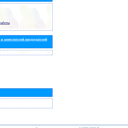
работы
и заместителей председателей