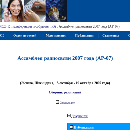
МСЭ-R
:
Конференции и собрания
:
RA
: Ассамблея радиосвязи 2007 года (АР-07)
МСЭ
Отдел новостей
Мероприятия
Публикации
Статистика
С
Ассамблея радиосвязи 2007 года (АР-07)
(Женева, Швейцария, 15 октября - 19 октября 2007 года)
Сборник резолюций
Свернуть все
Документы
Публикации