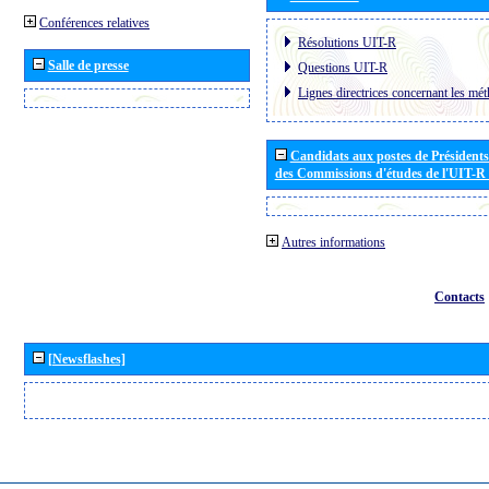
Conférences relatives
Résolutions UIT-R
Salle de presse
Questions UIT-R
Lignes directrices concernant les mét
Candidats aux postes de Présidents 
des Commissions d'études de l'UIT-R
Autres informations
Contacts
[Newsflashes]