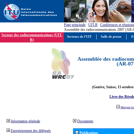
Page principale
:
UIT-R
:
Conférences et réunion
Assemblée des radiocommunications 2007 (AR-
Secteur des radiocommunications (UIT-
Secteurs de l'UIT
Salle de presse
E
R)
Assemblée des radiocom
(AR-07
(Genève, Suisse, 15 octobre
Livre des Résol
Masquer to
Information générale
Documents
Enregistrement des délégués
Publications