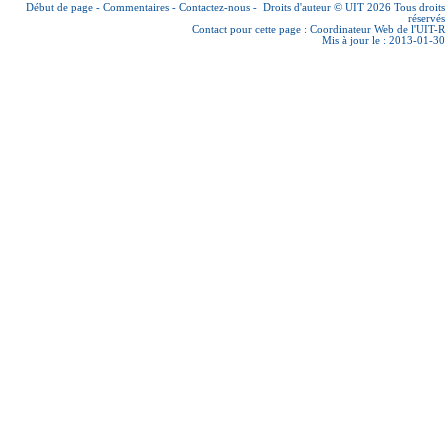
Début de page
-
Commentaires
-
Contactez-nous
-
Droits d'auteur © UIT 2026
Tous droits
réservés
Contact pour cette page :
Coordinateur Web de l'UIT-R
Mis à jour le : 2013-01-30