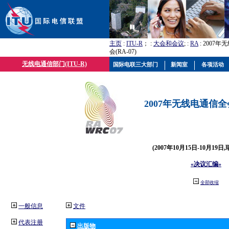
主页
:
ITU-R
； :
大会和会议
; :
RA
: 2007
会(RA-07)
无线电通信部门(ITU-R)
国际电联三大部门
新闻室
各项活动
2007年无线电通信全会(
(2007年10月15日-10月19日
«决议汇编»
全部收缩
一般信息
文件
代表注册
出版物