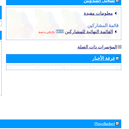
تسجيل المندوبين
معلومات مفيدة
قائمة المشاركين
القائمة النهائية للمشاركين
بالإنكليزية فقط
المؤتمرات ذات الصلة
غرفة الأخبار
[Newsflashes]