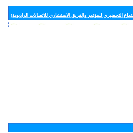
جتماع التحضيري للمؤتمر والفريق الاستشاري للاتصالات الراديوية)