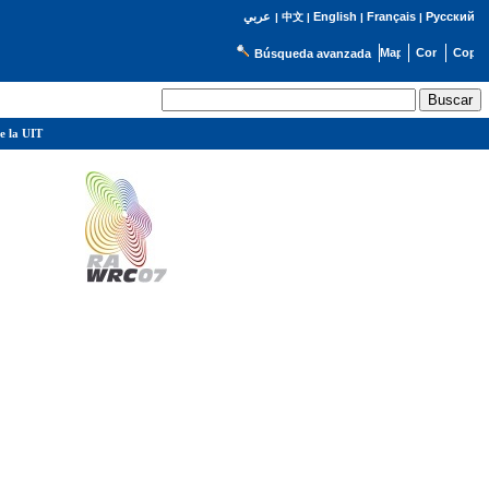
English
Français
Русский
عربي
|
中文
|
|
|
Búsqueda avanzada
e la UIT