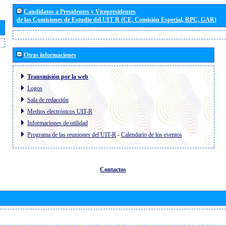
Candidatos a Presidentes y Vicepresidentes
de las Comisiones de Estudio del UIT R (CE, Comisión Especial, RPC, GAR)
Otras informaciones
Transmisión por la web
Logos
Sala de redacción
Medios electrónicos UIT-R
Informaciones de utilidad
Programa de las reuniones del UIT-R
-
Calendario de los eventos
Contactos