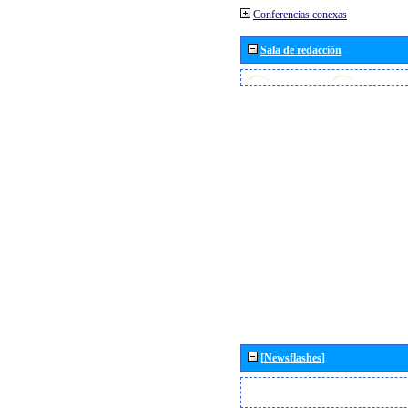
Conferencias conexas
Sala de redacción
[Newsflashes]