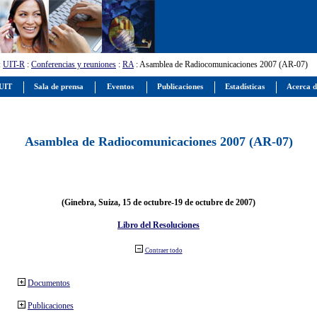
:
UIT-R
:
Conferencias y reuniones
:
RA
: Asamblea de Radiocomunicaciones 2007 (AR-07)
 UIT
Sala de prensa
Eventos
Publicaciones
Estadísticas
Acerca d
Asamblea de Radiocomunicaciones 2007 (AR-07)
(Ginebra, Suiza, 15 de octubre-19 de octubre de 2007)
Libro del Resoluciones
Contraer todo
Documentos
Publicaciones