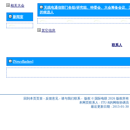
相关大会
无线电通信部门各组(研究组、特委会、大会筹备会议、
的候选人
新闻室
其它信息
联系人
[Newsflashes]
回到本页页首
-
反馈意见
-
请与我们联系
-
版权 © 国际电联 2026
版权所有
本网页联系人 :
ITU-R的网络协调员
最近更新日期 : 2013-01-30