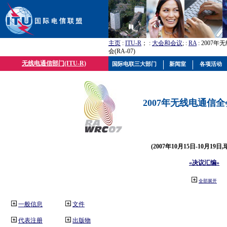
主页
:
ITU-R
； :
大会和会议
; :
RA
: 2007
会(RA-07)
无线电通信部门(ITU-R)
国际电联三大部门
新闻室
各项活动
2007年无线电通信全会(
(2007年10月15日-10月19日
«决议汇编»
全部展开
一般信息
文件
代表注册
出版物