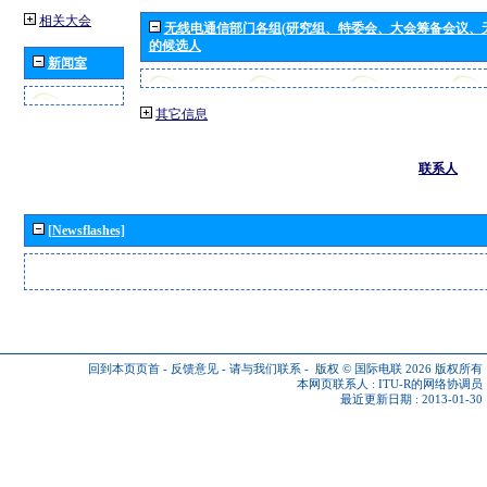
相关大会
无线电通信部门各组(研究组、特委会、大会筹备会议、
的候选人
新闻室
其它信息
联系人
[Newsflashes]
回到本页页首
-
反馈意见
-
请与我们联系
-
版权 © 国际电联 2026
版权所有
本网页联系人 :
ITU-R的网络协调员
最近更新日期 : 2013-01-30