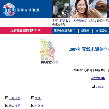
主页
:
ITU-R
； :
大会和会议
; :
RA
: 2007
会(RA-07)
无线电通信部门(ITU-R)
国际电联三大部门
新闻室
各项活动
2007年无线电通信全会(
(2007年10月15日-10月19日
«决议汇编»
全部展开
一般信息
文件
代表注册
出版物