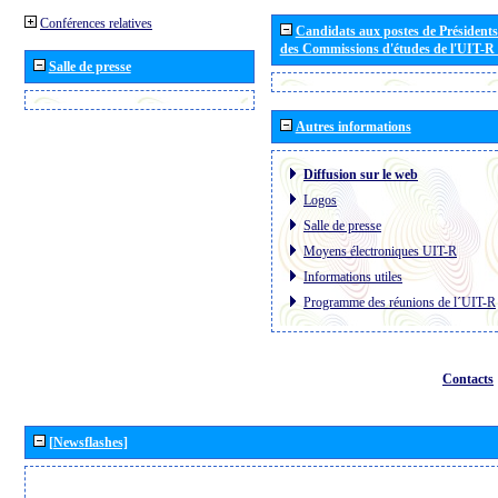
Conférences relatives
Candidats aux postes de Présidents 
des Commissions d'études de l'UIT-R
Salle de presse
Autres informations
Diffusion sur le web
Logos
Salle de presse
Moyens électroniques UIT-R
Informations utiles
Programme des réunions de l´UIT-R
Contacts
[Newsflashes]