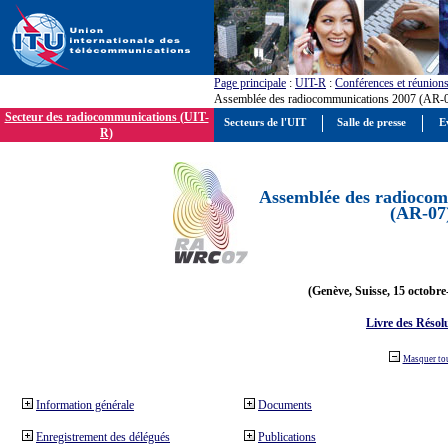
Page principale
:
UIT-R
:
Conférences et réunion
Assemblée des radiocommunications 2007 (AR-
Secteur des radiocommunications (UIT-
Secteurs de l'UIT
Salle de presse
E
R)
Assemblée des radiocom
(AR-07
(Genève, Suisse, 15 octobre
Livre des Résol
Masquer to
Information générale
Documents
Enregistrement des délégués
Publications