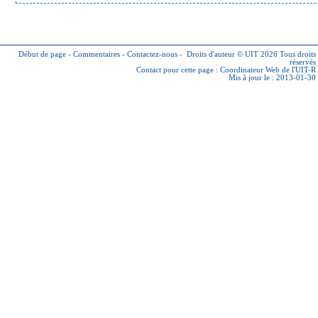
Début de page
-
Commentaires
-
Contactez-nous
-
Droits d'auteur © UIT 2026
Tous droits
réservés
Contact pour cette page :
Coordinateur Web de l'UIT-R
Mis à jour le : 2013-01-30