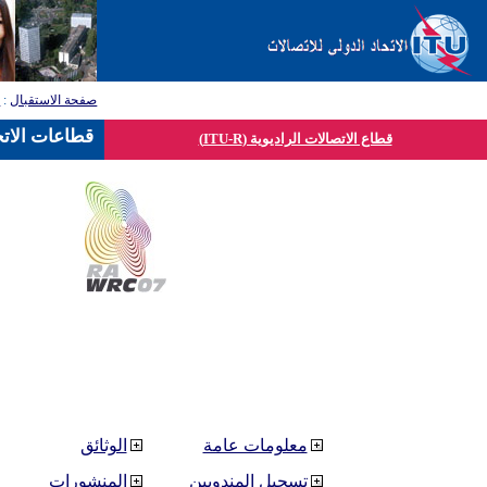
صفحة الاستقبال
:
ق
قطاعات الاتح
قطاع الاتصالات الراديوية (ITU-R)
معلومات عامة
الوثائق
تسجيل المندوبين
المنشورات