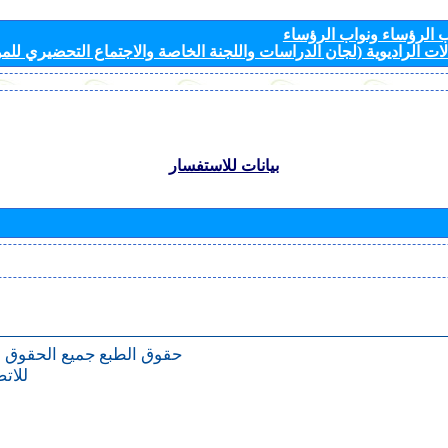
الرؤساء ونواب الرؤساء
ات الراديوية (لجان الدراسات واللجنة الخاصة والاجتماع التحضيري للمؤ
بيانات للاستفسار
حقوق الطبع
جميع الحقوق 
للات