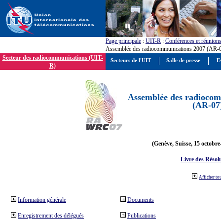
Page principale
:
UIT-R
:
Conférences et réunion
Assemblée des radiocommunications 2007 (AR-
Secteur des radiocommunications (UIT-
Secteurs de l'UIT
Salle de presse
E
R)
Assemblée des radiocom
(AR-07
(Genève, Suisse, 15 octobre
Livre des Résol
Afficher to
Information générale
Documents
Enregistrement des délégués
Publications