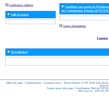
Conférences relatives
Candidats aux postes de Présidents 
des Commissions d'études de l'UIT-R
Salle de presse
Autres informations
Contacts
[Newsflashes]
Début de page
-
Commentaires
-
Contactez-nous
-
Droits d'auteur © UIT 2026
Tous droits
réservés
Contact pour cette page :
Coordinateur Web de l'UIT-R
Mis à jour le : 2013-01-30