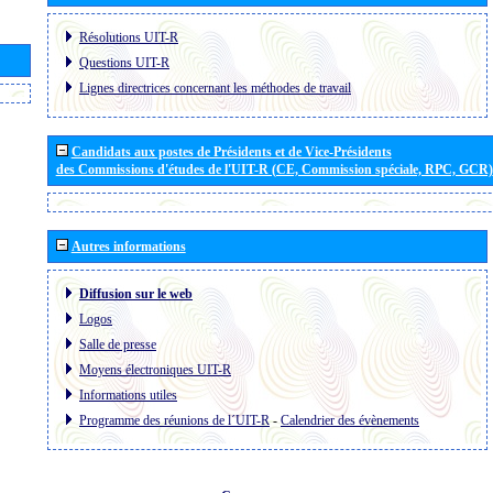
Résolutions UIT-R
Questions UIT-R
Lignes directrices concernant les méthodes de travail
Candidats aux postes de Présidents et de Vice-Présidents
des Commissions d'études de l'UIT-R (CE, Commission spéciale, RPC, GCR)
Autres informations
Diffusion sur le web
Logos
Salle de presse
Moyens électroniques UIT-R
Informations utiles
Programme des réunions de l´UIT-R
-
Calendrier des évènements