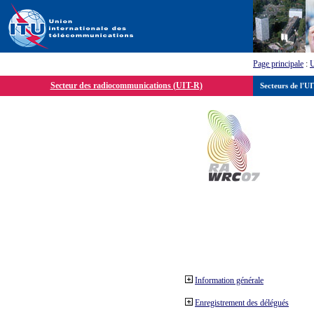
Page principale
:
Secteur des radiocommunications (UIT-R)
Secteurs de l'U
Information générale
Enregistrement des délégués