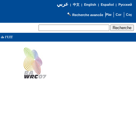
عربي
English
Español
Русский
|
中文
|
|
|
Recherche avancée
 de l'UIT