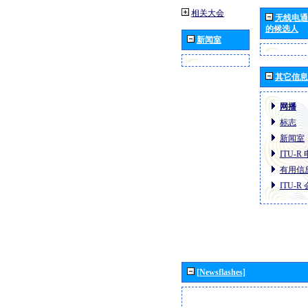
相关大会
无线电通
的候选人
新闻室
其它信息
网播
标志
新闻室
ITU-
有用信
ITU-
[Newsflashes]