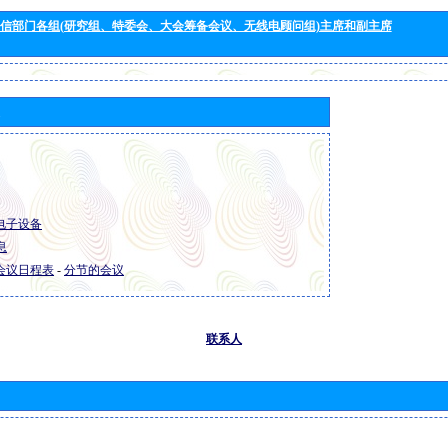
信部门各组(研究组、特委会、大会筹备会议、无线电顾问组)主席和副主席
R 电子设备
息
R 会议日程表
-
分节的会议
联系人