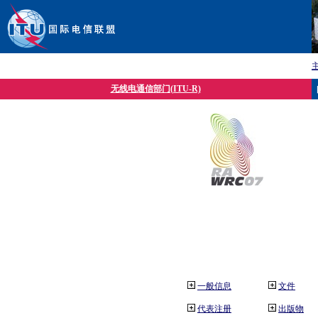
无线电通信部门(ITU-R)
一般信息
文件
代表注册
出版物