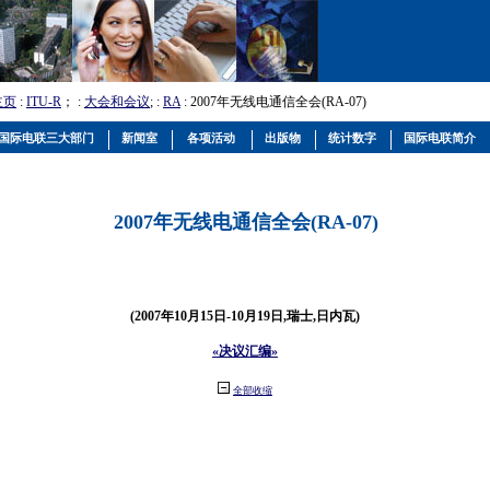
主页
:
ITU-R
； :
大会和会议
; :
RA
: 2007年无线电通信全会(RA-07)
国际电联三大部门
新闻室
各项活动
出版物
统计数字
国际电联简介
2007年无线电通信全会(RA-07)
(2007年10月15日-10月19日,瑞士,日内瓦)
«决议汇编»
全部收缩