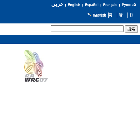
عربي
English
Español
Français
Русский
|
|
|
|
高级搜索