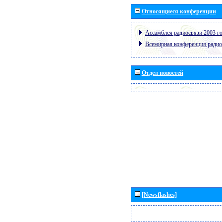
Относящиеся конференции
Ассамблея радиосвязи 2003 го
Всемирная конференция радио
Отдел новостей
[Newsflashes]