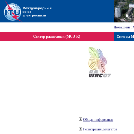
Домашний
:
Сектор радиосвязи (МСЭ-R)
Секторы 
Общая информация
Регистрация делегатов