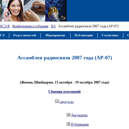
МСЭ-R
:
Конференции и собрания
:
RA
: Ассамблея радиосвязи 2007 года (АР-07)
МСЭ
Отдел новостей
Мероприятия
Публикации
Статистика
С
Ассамблея радиосвязи 2007 года (АР-07)
(Женева, Швейцария, 15 октября - 19 октября 2007 года)
Сборник резолюций
Свернуть все
Документы
Публикации