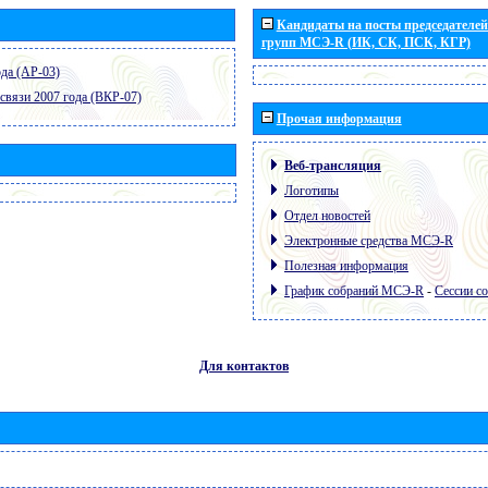
Кандидаты на посты председателей 
групп МСЭ-R (ИК, СК, ПСК, КГР)
да (АР-03)
связи 2007 года (ВКР-07)
Прочая информация
Веб-трансляция
Логотипы
Отдел новостей
Электронные средства МСЭ-R
Полезная информация
График собраний МСЭ-R
-
Сессии с
Для контактов