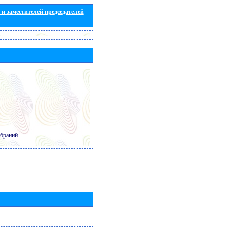
и заместителей председателей
обраний