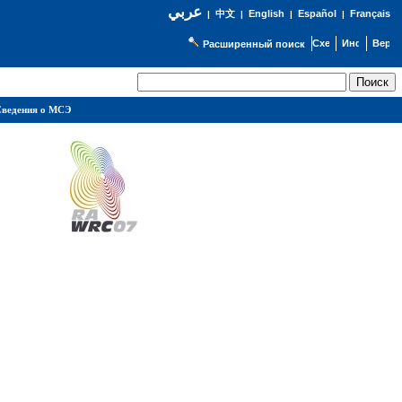
عربي
English
Español
Français
|
中文
|
|
|
Расширенный поиск
ведения о МСЭ