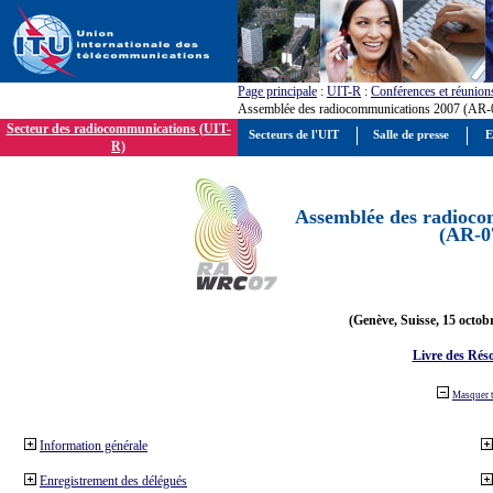
Page principale
:
UIT-R
:
Conférences et réunion
Assemblée des radiocommunications 2007 (AR-
Secteur des radiocommunications (UIT-
Secteurs de l'UIT
Salle de presse
E
R)
Assemblée des radioco
(AR-0
(Genève, Suisse, 15 octob
Livre des Réso
Masquer 
Information générale
Enregistrement des délégués