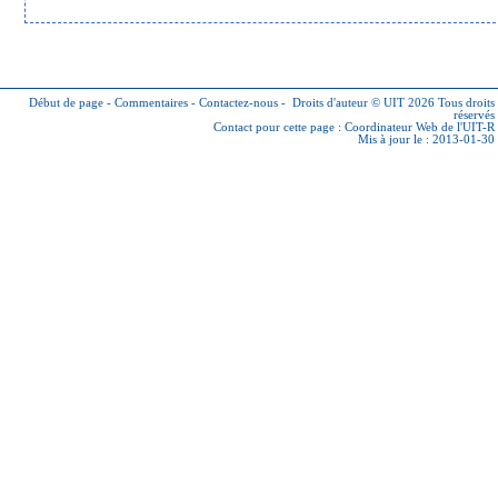
Début de page
-
Commentaires
-
Contactez-nous
-
Droits d'auteur © UIT 2026
Tous droits
réservés
Contact pour cette page :
Coordinateur Web de l'UIT-R
Mis à jour le : 2013-01-30