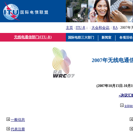
主页
:
ITU-R
； :
大会和会议
; :
RA
: 2007
无线电通信部门(ITU-R)
国际电联三大部门
新闻室
各项活动
2007年无线电通信
(2007年10月15日-10
«决议汇
全部收
一般信息
代表注册