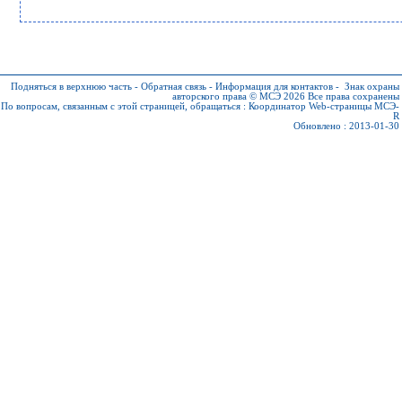
Подняться в верхнюю часть
-
Обратная связь
-
Информация для контактов
-
Знак охраны
авторского права © МСЭ 2026
Все права сохранены
По вопросам, связанным с этой страницей, обращаться :
Координатор Web-страницы МСЭ-
R
Обновлено : 2013-01-30