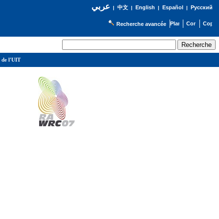
عربي
English
Español
Русский
|
中文
|
|
|
Recherche avancée
 de l'UIT