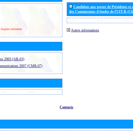
Candidats aux postes de Présidents et 
des Commissions d'études de l'UIT-R (C
Anglais seulement
Autres informations
ons 2003 (AR-03)
ommunications 2007 (CMR-07)
Contacts