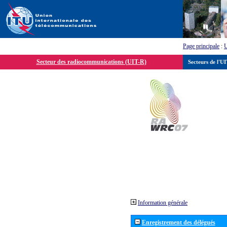
Page principale
:
Secteur des radiocommunications (UIT-R)
Secteurs de l'U
Information générale
Enregistrement des délégués