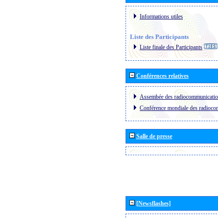
Informations utiles
Liste des Participants
Liste finale des Participants
Conférences relatives
Assembée des radiocommunicati
Conférence mondiale des radioc
Salle de presse
[Newsflashes]