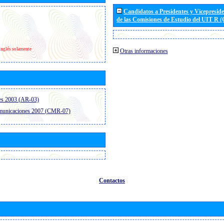
Candidatos a Presidentes y Vicepresid
de las Comisiones de Estudio del UIT R 
Inglés solamente
Otras informaciones
es 2003 (AR-03)
omunicaciones 2007 (CMR-07)
Contactos