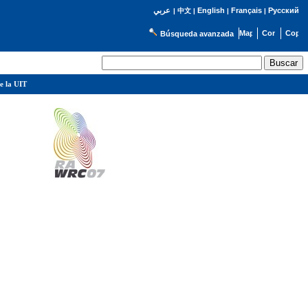
English
Français
Русский
عربي
|
中文
|
|
|
Búsqueda avanzada
e la UIT