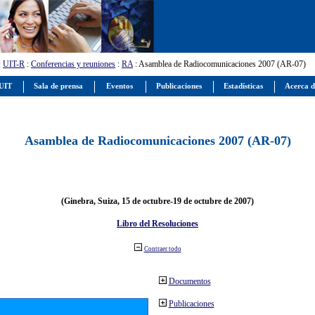
:
UIT-R
:
Conferencias y reuniones
:
RA
: Asamblea de Radiocomunicaciones 2007 (AR-07)
 UIT
Sala de prensa
Eventos
Publicaciones
Estadísticas
Acerca d
Asamblea de Radiocomunicaciones 2007 (AR-07)
(Ginebra, Suiza, 15 de octubre-19 de octubre de 2007)
Libro del Resoluciones
Contraer todo
Documentos
Publicaciones