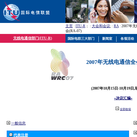
主页
:
ITU-R
； :
大会和会议
; :
RA
: 2007
会(RA-07)
无线电通信部门(ITU-R)
国际电联三大部门
新闻室
各项活动
2007年无线电通信全会(
(2007年10月15日-10月19日
«决议汇编»
全部收缩
一般信息
代表注册