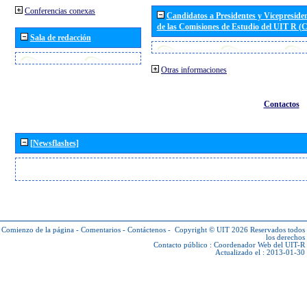
Conferencias conexas
Candidatos a Presidentes y Vicepreside
de las Comisiones de Estudio del UIT R 
Sala de redacción
Otras informaciones
Contactos
[Newsflashes]
Comienzo de la página
-
Comentarios
-
Contáctenos
-
Copyright © UIT 2026
Reservados todos
los derechos
Contacto público :
Coordenador Web del UIT-R
Actualizado el : 2013-01-30