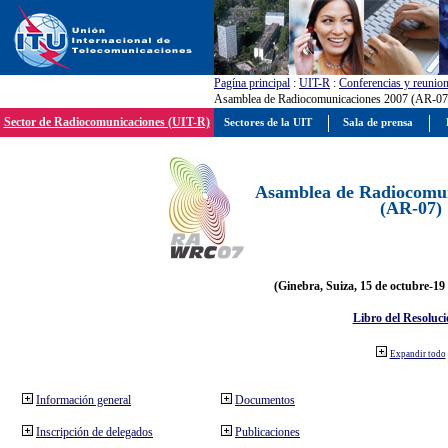
Pagína principal
:
UIT-R
:
Conferencias y reunio
Asamblea de Radiocomunicaciones 2007 (AR-07
Sector de Radiocomunicaciones (UIT-R)
Sectores de la UIT
Sala de prensa
Asamblea de Radiocomun
(AR-07)
(Ginebra, Suiza, 15 de octubre-19
Libro del Resoluci
Expandir todo
Información general
Documentos
Inscripción de delegados
Publicaciones