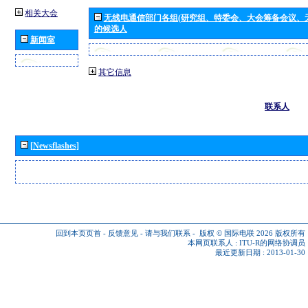
相关大会
无线电通信部门各组(研究组、特委会、大会筹备会议、
的候选人
新闻室
其它信息
联系人
[Newsflashes]
回到本页页首
-
反馈意见
-
请与我们联系
-
版权 © 国际电联 2026
版权所有
本网页联系人 :
ITU-R的网络协调员
最近更新日期 : 2013-01-30