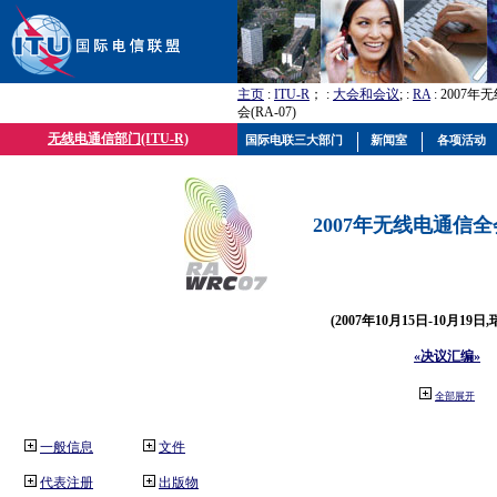
主页
:
ITU-R
； :
大会和会议
; :
RA
: 2007
会(RA-07)
无线电通信部门(ITU-R)
国际电联三大部门
新闻室
各项活动
2007年无线电通信全会(
(2007年10月15日-10月19日
«决议汇编»
全部展开
一般信息
文件
代表注册
出版物