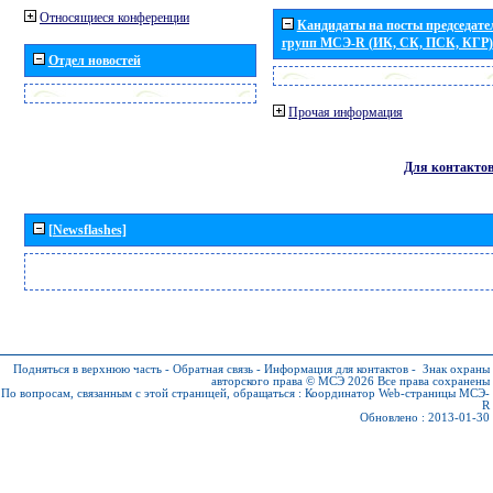
Относящиеся конференции
Кандидаты на посты председател
групп МСЭ-R (ИК, СК, ПСК, КГР)
Отдел новостей
Прочая информация
Для контакто
[Newsflashes]
Подняться в верхнюю часть
-
Обратная связь
-
Информация для контактов
-
Знак охраны
авторского права © МСЭ 2026
Все права сохранены
По вопросам, связанным с этой страницей, обращаться :
Координатор Web-страницы МСЭ-
R
Обновлено : 2013-01-30