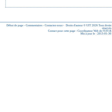
Début de page
-
Commentaires
-
Contactez-nous
-
Droits d'auteur © UIT 2026
Tous droits
réservés
Contact pour cette page :
Coordinateur Web de l'UIT-R
Mis à jour le : 2013-01-30