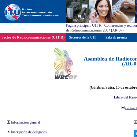
Pagína principal
:
UIT-R
:
Conferencias y reunio
de Radiocomunicaciones 2007 (AR-07)
Sector de Radiocomunicaciones (UIT-R)
Sectores de la UIT
Sala de prensa
Asamblea de Radiocom
(AR-0
(Ginebra, Suiza, 15 de octubre
Libro del Reso
Contraer 
Información general
Inscripción de delegados