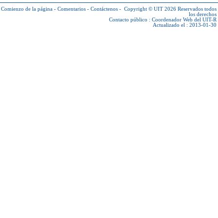
Comienzo de la página
-
Comentarios
-
Contáctenos
-
Copyright © UIT 2026
Reservados todos
los derechos
Contacto público :
Coordenador Web del UIT-R
Actualizado el : 2013-01-30