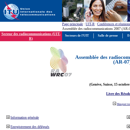
Page principale
:
UIT-R
:
Conférences et réunion
Assemblée des radiocommunications 2007 (AR-
Secteur des radiocommunications (UIT-
Secteurs de l'UIT
Salle de presse
E
R)
Assemblée des radiocom
(AR-07
(Genève, Suisse, 15 octobre
Livre des Résol
Masquer to
Information générale
Enregistrement des délégués