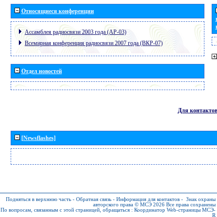
Относящиеся конференции
Ассамблея радиосвязи 2003 года (АР-03)
Всемирная конференция радиосвязи 2007 года (ВКР-07)
Отдел новостей
Для контакто
[Newsflashes]
Подняться в верхнюю часть
-
Обратная связь
-
Информация для контактов
-
Знак охраны
авторского права © МСЭ 2026
Все права сохранены
По вопросам, связанным с этой страницей, обращаться :
Координатор Web-страницы МСЭ-
R