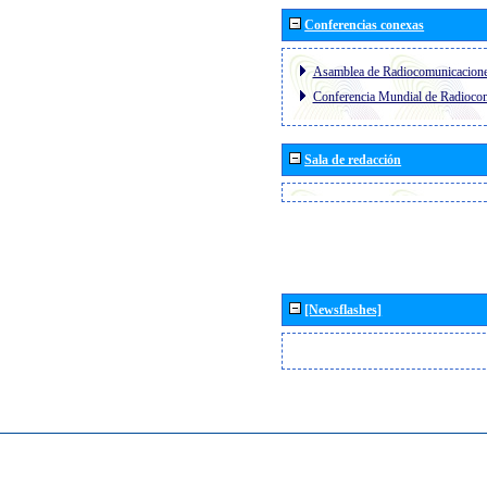
Conferencias conexas
Asamblea de Radiocomunicacion
Conferencia Mundial de Radioc
Sala de redacción
[Newsflashes]