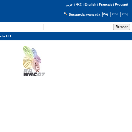
English
Français
Русский
عربي
|
中文
|
|
|
Búsqueda avanzada
e la UIT