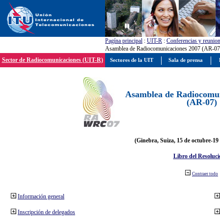
Pagína principal
:
UIT-R
:
Conferencias y reunio
Asamblea de Radiocomunicaciones 2007 (AR-07
Sector de Radiocomunicaciones (UIT-R)
Sectores de la UIT
Sala de prensa
Asamblea de Radiocomun
(AR-07)
(Ginebra, Suiza, 15 de octubre-19
Libro del Resoluci
Contraer todo
Información general
Inscripción de delegados