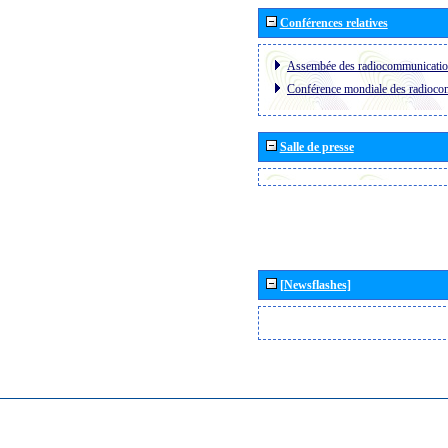
Conférences relatives
Assembée des radiocommunicati
Conférence mondiale des radioc
Salle de presse
[Newsflashes]