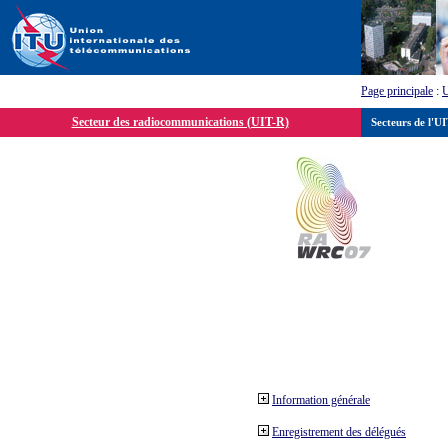
Page principale
:
Secteur des radiocommunications (UIT-R)
Secteurs de l'U
Information générale
Enregistrement des délégués