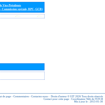
de Vice-Présidents
E, Commission spéciale, RPC, GCR)
ut de page
-
Commentaires
-
Contactez-nous
-
Droits d'auteur © UIT 2026
Tous droits réservés
Contact pour cette page :
Coordinateur Web de l'UIT-R
Mis à jour le : 2013-01-30