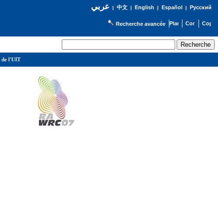
عربي
English
Español
Русский
|
中文
|
|
|
Recherche avancée
 de l'UIT