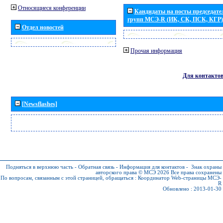
Относящиеся конференции
Кандидаты на посты председател
групп МСЭ-R (ИК, СК, ПСК, КГР)
Отдел новостей
Прочая информация
Для контакто
[Newsflashes]
Подняться в верхнюю часть
-
Обратная связь
-
Информация для контактов
-
Знак охраны
авторского права © МСЭ 2026
Все права сохранены
По вопросам, связанным с этой страницей, обращаться :
Координатор Web-страницы МСЭ-
R
Обновлено : 2013-01-30