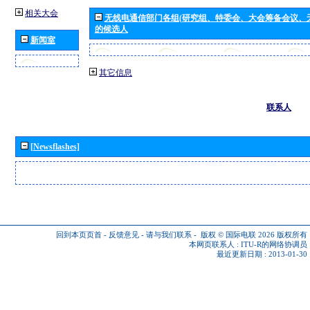
相关大会
无线电通信部门各组(研究组、特委会、大会筹备会议、
的候选人
新闻室
其它信息
联系人
[Newsflashes]
回到本页页首
-
反馈意见
-
请与我们联系
-
版权 © 国际电联 2026
版权所有
本网页联系人 :
ITU-R的网络协调员
最近更新日期 : 2013-01-30