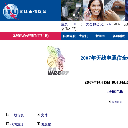
主页
:
ITU-R
； :
大会和会议
; :
RA
: 2007
会(RA-07)
无线电通信部门(ITU-R)
国际电联三大部门
新闻室
各项活动
2007年无线电通信全会(
(2007年10月15日-10月19日
«决议汇编»
全部展开
一般信息
文件
代表注册
出版物