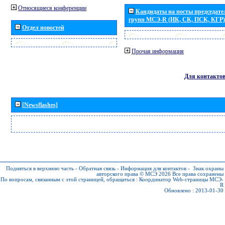
Относящиеся конференции
Кандидаты на посты председател
групп МСЭ-R (ИК, СК, ПСК, КГР)
Отдел новостей
Прочая информация
Для контакто
[Newsflashes]
Подняться в верхнюю часть
-
Обратная связь
-
Информация для контактов
-
Знак охраны
авторского права © МСЭ 2026
Все права сохранены
По вопросам, связанным с этой страницей, обращаться :
Координатор Web-страницы МСЭ-
R
Обновлено : 2013-01-30