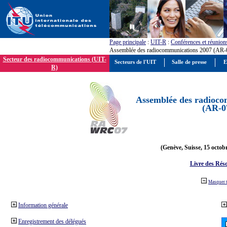
Page principale
:
UIT-R
:
Conférences et réunion
Assemblée des radiocommunications 2007 (AR-
Secteur des radiocommunications (UIT-
Secteurs de l'UIT
Salle de presse
E
R)
Assemblée des radioco
(AR-0
(Genève, Suisse, 15 octob
Livre des Réso
Masquer 
Information générale
Enregistrement des délégués