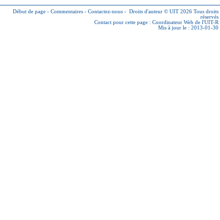
Début de page
-
Commentaires
-
Contactez-nous
-
Droits d'auteur © UIT 2026
Tous droits
réservés
Contact pour cette page :
Coordinateur Web de l'UIT-R
Mis à jour le : 2013-01-30