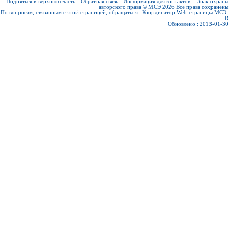
Подняться в верхнюю часть
-
Обратная связь
-
Информация для контактов
-
Знак охраны
авторского права © МСЭ 2026
Все права сохранены
По вопросам, связанным с этой страницей, обращаться :
Координатор Web-страницы МСЭ-
R
Обновлено : 2013-01-30