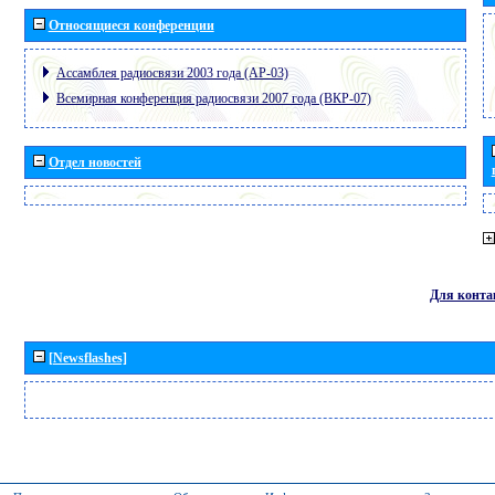
Относящиеся конференции
Ассамблея радиосвязи 2003 года (АР-03)
Всемирная конференция радиосвязи 2007 года (ВКР-07)
Отдел новостей
Для конта
[Newsflashes]