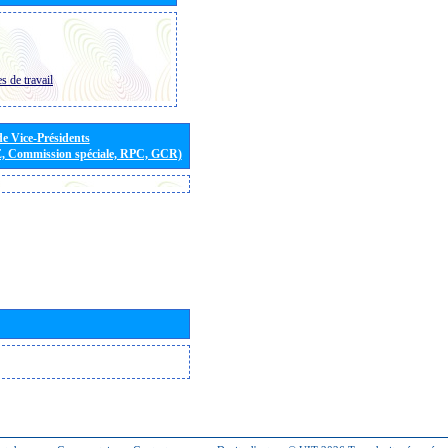
s de travail
de Vice-Présidents
E, Commission spéciale, RPC, GCR)