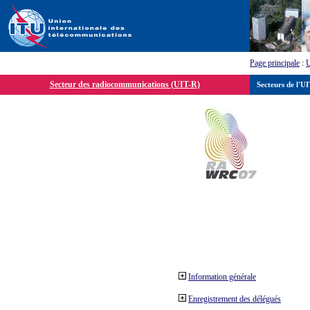
Page principale
:
Secteur des radiocommunications (UIT-R)
Secteurs de l'U
Information générale
Enregistrement des délégués