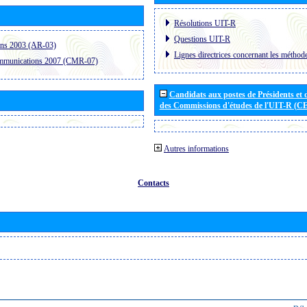
Résolutions UIT-R
Questions UIT-R
ons 2003 (AR-03)
Lignes directrices concernant les méthode
ommunications 2007 (CMR-07)
Candidats aux postes de Présidents et 
des Commissions d'études de l'UIT-R (C
Autres informations
Contacts