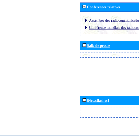
Conférences relatives
Assembée des radiocommunicati
Conférence mondiale des radioc
Salle de presse
[Newsflashes]