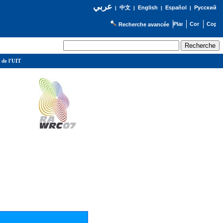
عربي
English
Español
Русский
|
中文
|
|
|
Recherche avancée
 de l'UIT