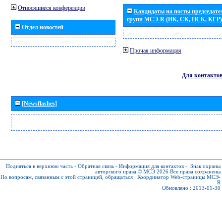
Относящиеся конференции
Кандидаты на посты председател
групп МСЭ-R (ИК, СК, ПСК, КГР)
Отдел новостей
Прочая информация
Для контакто
[Newsflashes]
Подняться в верхнюю часть
-
Обратная связь
-
Информация для контактов
-
Знак охраны
авторского права © МСЭ 2026
Все права сохранены
По вопросам, связанным с этой страницей, обращаться :
Координатор Web-страницы МСЭ-
R
Обновлено : 2013-01-30