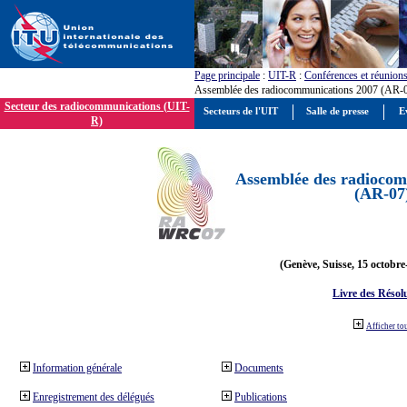
Page principale
:
UIT-R
:
Conférences et réunion
Assemblée des radiocommunications 2007 (AR-
Secteur des radiocommunications (UIT-
Secteurs de l'UIT
Salle de presse
E
R)
Assemblée des radiocom
(AR-07
(Genève, Suisse, 15 octobre
Livre des Résol
Afficher to
Information générale
Documents
Enregistrement des délégués
Publications