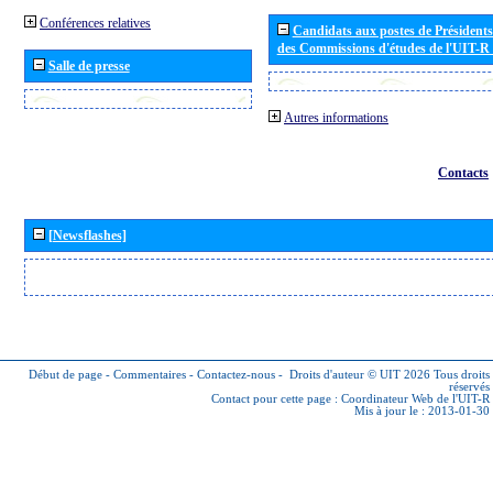
Conférences relatives
Candidats aux postes de Présidents 
des Commissions d'études de l'UIT-R
Salle de presse
Autres informations
Contacts
[Newsflashes]
Début de page
-
Commentaires
-
Contactez-nous
-
Droits d'auteur © UIT 2026
Tous droits
réservés
Contact pour cette page :
Coordinateur Web de l'UIT-R
Mis à jour le : 2013-01-30